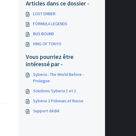
Articles dans ce dossier -
LOST EMBER
FORMULA LEGENDS
BUS BOUND
KING OF TOKYO
Vous pourriez être
intéressé par -
Syberia : The World Before -
Prologue
Solutions Syberia 1 et 2
Syberia 2 Polonais et Russe
Support dédié