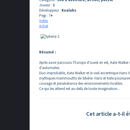
Joueur :
1
Développeur :
Koalabs
Pegi : 7
+
Vidéo
Achat
Résumé :
Après avoir parcouru l'Europe d'ouest en est, Kate Walker re
d'automates.
Duo improbable, Kate Walker et le vieil excentrique Hans Vo
mythiques mammouths de Sibérie. Hans et Kate poursuivent 
courage et persévérance des environnements hostiles.
Ce qui les attend est au-delà de toute imagination...
Cet article a-t-il é