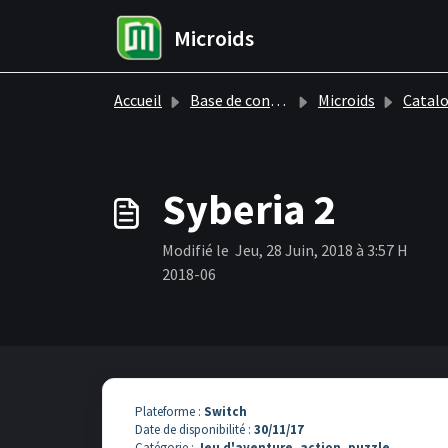
Passer au contenu principal
Microids
Accueil
Base de connaissances
Microids
Catalogue
Syberia 2
Modifié le Jeu, 28 Juin, 2018 à 3:57 H
2018-06
Plateforme :
Switch
Date de disponibilité :
30/11
/17
Catégorie :
Jeu d'aventure, action, puzzle