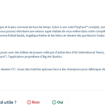
tique et le plus convivial de tous les temps. Grâce à son outil PlayFace™ complet, so
, vous pouvez introduire une version super réaliste de vous-même dans votre compét
comme Rafael Nadal, Angelique Kerber et des héros en devenir tels que Naomi Osaka 
ez avec des milliers de joueurs créés par d’autres fans d’AO International Tennis,
ce™, l’application propriétaire d’Big Ant Studios.
de devenir n°1 ! Jouez des matches spéciaux face à des champions pour débloquer de
té utile ?
Non
Oui