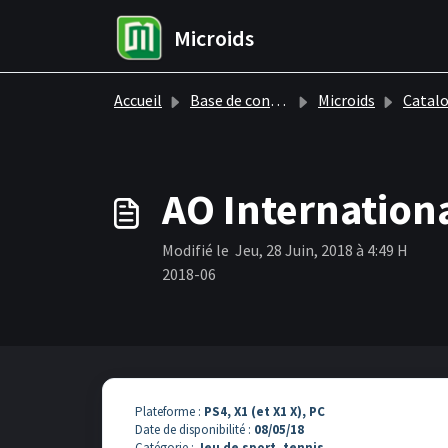
Passer au contenu principal
Microids
Accueil
Base de connaissances
Microids
Catalogue
AO Internation
Modifié le Jeu, 28 Juin, 2018 à 4:49 H
2018-06
Plateforme :
PS4, X1 (et X1 X), PC
Date de disponibilité :
08/05/
18
Catégorie :
Jeu de sport, tennis