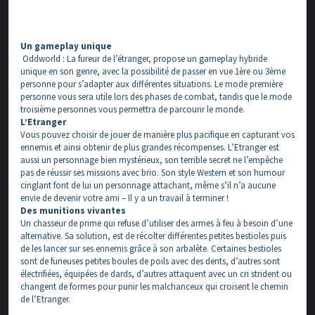
Un gameplay unique
Oddworld : La fureur de l’étranger, propose un gameplay hybride
unique en son genre, avec la possibilité de passer en vue 1ère ou 3ème
personne pour s’adapter aux différentes situations. Le mode première
personne vous sera utile lors des phases de combat, tandis que le mode
troisième personnes vous permettra de parcourir le monde.
L’Etranger
Vous pouvez choisir de jouer de manière plus pacifique en capturant vos
ennemis et ainsi obtenir de plus grandes récompenses. L’Etranger est
aussi un personnage bien mystérieux, son terrible secret ne l’empêche
pas de réussir ses missions avec brio. Son style Western et son humour
cinglant font de lui un personnage attachant, même s’il n’a aucune
envie de devenir votre ami – Il y a un travail à terminer !
Des munitions vivantes
Un chasseur de prime qui refuse d’utiliser des armes à feu à besoin d’une
alternative. Sa solution, est de récolter différentes petites bestioles puis
de les lancer sur ses ennemis grâce à son arbalète. Certaines bestioles
sont de furieuses petites boules de poils avec des dents, d’autres sont
électrifiées, équipées de dards, d’autres attaquent avec un cri strident ou
changent de formes pour punir les malchanceux qui croisent le chemin
de l’Etranger.